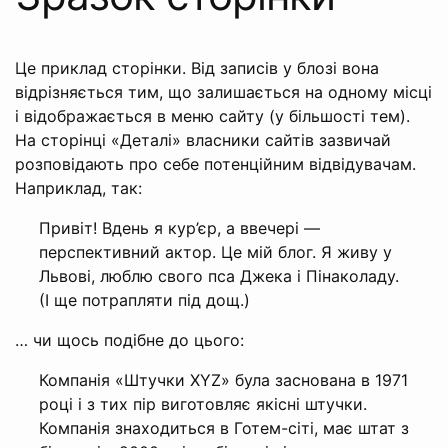
Це приклад сторінки. Від записів у блозі вона
відрізняється тим, що залишається на одному місці
і відображається в меню сайту (у більшості тем).
На сторінці «Деталі» власники сайтів зазвичай
розповідають про себе потенційним відвідувачам.
Наприклад, так:
Привіт! Вдень я кур’єр, а ввечері —
перспективний актор. Це мій блог. Я живу у
Львові, люблю свого пса Джека і Пінаколаду.
(І ще потрапляти під дощ.)
… чи щось подібне до цього:
Компанія «Штучки XYZ» була заснована в 1971
році і з тих пір виготовляє якісні штучки.
Компанія знаходиться в Готем-сіті, має штат з