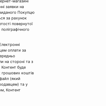
тернет-магазині
ні заявки на
 виданого Покупцю
ься за рахунок
ртості повернутої
 поліграфічного
Електронні
цем оплати за
середньо
и на стороні та з
 Контент буде
 грошових коштів
файл (який
родавцем) та у
ом, Контент