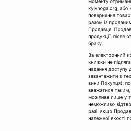
моменту отримання
kyivnoga.org, або
повернення товар
разом із продани
Продавця. Продав
продукції, після 
браку.
За електронний ко
книжки не підляга
надання доступу 
завантажити з тех
вини Покупця), по
вважатися таким,
можливе лише у т
неможливо відтво
разі, якщо Продав
належної якості п