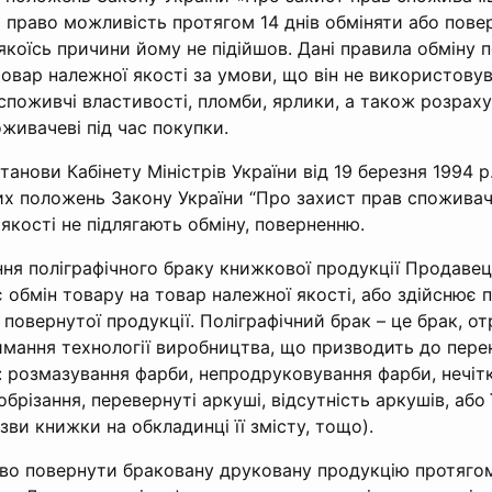
є право можливість протягом 14 днів обміняти або пове
 якоїсь причини йому не підійшов. Дані правила обміну
вар належної якості за умови, що він не використовува
 споживчі властивості, пломби, ярлики, а також розра
оживачеві під час покупки.
танови Кабінету Міністрів України від 19 березня 1994 р
их положень Закону України “Про захист прав споживач
якості не підлягають обміну, поверненню.
ння поліграфічного браку книжкової продукції Продавец
 обмін товару на товар належної якості, або здійснює 
і повернутої продукції. Поліграфічний брак – це брак, о
имання технології виробництва, що призводить до пере
: розмазування фарби, непродруковування фарби, нечітк
обрізання, перевернуті аркуші, відсутність аркушів, або
зви книжки на обкладинці її змісту, тощо).
во повернути браковану друковану продукцію протягом 