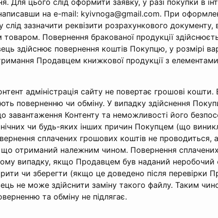
. Для цього слід оформити заявку, у разі покупки в ін
 написавши на e-mail:
kyivnoga@gmail.com
. При оформлен
у слід зазначити реквізити розрахункового документу,
м товаром. Повернення бракованої продукції здійснюєт
ець здійснює повернення коштів Покупцю, у розмірі ва
отримання Продавцем книжкової продукції з елементами
нтент адміністрація сайту не повертає грошові кошти. 
ють поверненню чи обміну. У випадку здійснення Покуп
до завантаження Контенту та неможливості його безпо
нічних чи будь-яких інших причин Покупцем (що виникл
вернення сплачених грошових коштів не проводиться, а
 що отриманий належним чином. Повернення сплачених
ому випадку, якщо Продавцем був наданий неробочий 
рити чи зберегти (якщо це доведено після перевірки П
ець не може здійснити заміну такого файлу. Таким чин
оверненню та обміну не підлягає.