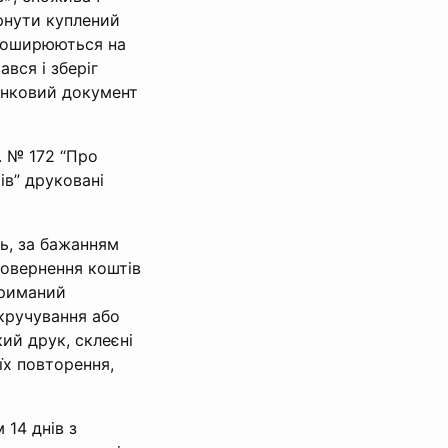
рнути куплений
 поширюються на
вся і зберіг
хунковий документ
. № 172 “Про
ів” друковані
ь, за бажанням
повернення коштів
триманий
кручування або
ий друк, склеєні
 їх повторення,
14 днів з