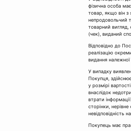
фізична особа ма
товар, якщо він з
непродовольчий то
товарний вигляд,
(чек), виданий сп
Відповідно до Пос
реалізацію окрем
видання належної 
У випадку виявле
Покупця, здійснює
у розмірі вартост
внаслідок недотр
втрати інформації
сторінки, нерівне 
невідповідність на
Покупець має пра