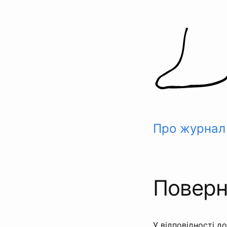
Skip
to
content
Про журнал
Поверн
У відповідності д