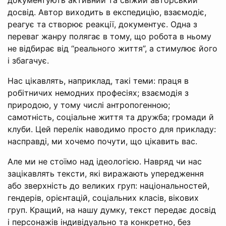
досвід. Автор виходить в експедицію, взаємодіє,
реагує та створює реакції, документує. Одна з
переваг жанру полягає в тому, що робота в ньому
не відбирає від “реального життя”, а стимулює його
і збагачує.
Нас цікавлять, наприклад, такі теми: праця в
робітничих немодних професіях; взаємодія з
природою, у тому числі антропогенною;
самотність, соціальне життя та дружба; громади й
клуби. Цей перелік наводимо просто для прикладу:
насправді, ми хочемо почути, що цікавить вас.
Але ми не стоїмо над ідеологією. Навряд чи нас
зацікавлять тексти, які виражають упередження
або зверхність до великих груп: національностей,
гендерів, орієнтацій, соціальних класів, вікових
груп. Кращий, на нашу думку, текст передає досвід
і персонажів індивідуально та конкретно, без