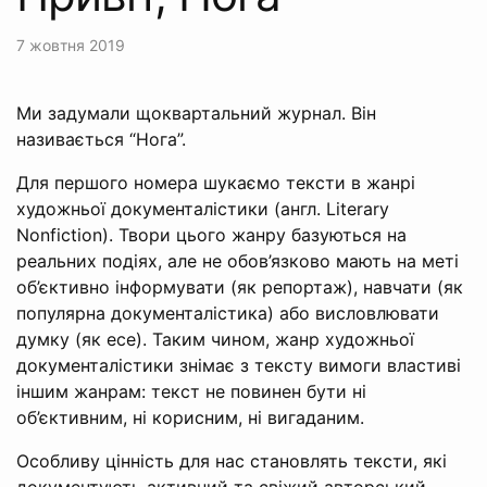
7 жовтня 2019
Ми задумали щоквартальний журнал. Він
називається “Нога”.
Для першого номера шукаємо тексти в жанрі
художньої документалістики (англ. Literary
Nonfiction). Твори цього жанру базуються на
реальних подіях, але не обов’язково мають на меті
об’єктивно інформувати (як репортаж), навчати (як
популярна документалістика) або висловлювати
думку (як есе). Таким чином, жанр художньої
документалістики знімає з тексту вимоги властиві
іншим жанрам: текст не повинен бути ні
об’єктивним, ні корисним, ні вигаданим.
Особливу цінність для нас становлять тексти, які
документують активний та свіжий авторський