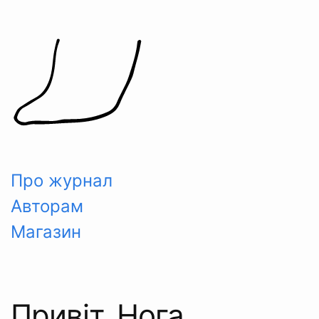
Skip
to
content
Про журнал
Авторам
Магазин
Привіт, Нога