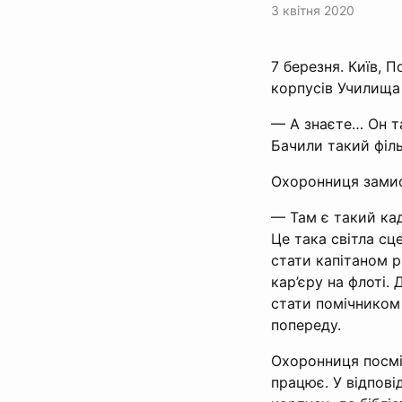
3 квітня 2020
7 березня. Київ, 
корпусів Училища
— А знаєте… Он та
Бачили такий філ
Охоронниця замис
— Там є такий кад
Це така світла сце
стати капітаном р
кар’єру на флоті.
стати помічником 
попереду.
Охоронниця посміх
працює. У відпові