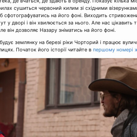
тека, де вчаться, де здають в оренду. Показує кілька мі
рилах сушиться червоний килим зі східними візерункам
б сфотографуватись на його фоні. Виходить стривожени
ут у дворі і він хвилюється за нього. Але нас цікавить 
ле він дозволяє Назару зніматись на його фоні.
будує землянку на березі ріки Чорторий і працює вули
лицях. Початок його історії читайте в
першому номері ж