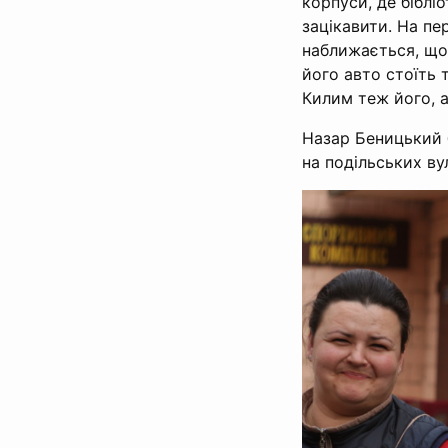
корпуси, де бібліо
зацікавити. На пе
наближається, що
його авто стоїть т
Килим теж його, а
Назар Беницький 
на подільських ву