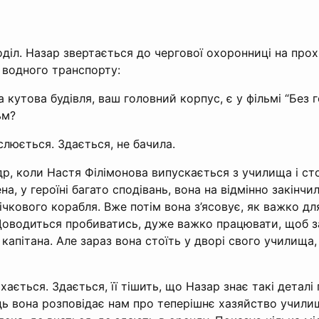
Поділ. Назар звертається до чергової охоронниці на прох
 водного транспорту:
 кутова будівля, ваш головний корпус, є у фільмі “Без г
ьм?
люється. Здається, не бачила.
р, коли Настя Філімонова випускається з училища і сто
на, у героїні багато сподівань, вона на відмінно закінчи
ічкового корабля. Вже потім вона з’ясовує, як важко дл
 Доводиться пробиватись, дуже важко працювати, щоб з
капітана. Але зараз вона стоїть у дворі свого училища,
ається. Здається, її тішить, що Назар знає такі деталі 
дь вона розповідає нам про теперішнє хазяйство училищ