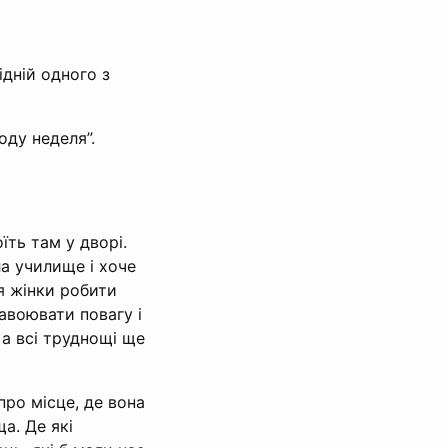
ідній одного з
оду неделя”.
їть там у дворі.
ла училище і хоче
я жінки робити
авоювати повагу і
 а всі труднощі ще
про місце, де вона
а. Де які