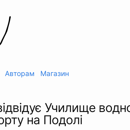
Авторам
Магазин
відвідує Училище водн
орту на Подолі