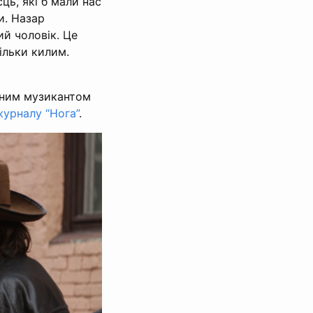
сць, які б мали нас
и. Назар
й чоловік. Це
тільки килим.
чним музикантом
урналу “Нога”
.