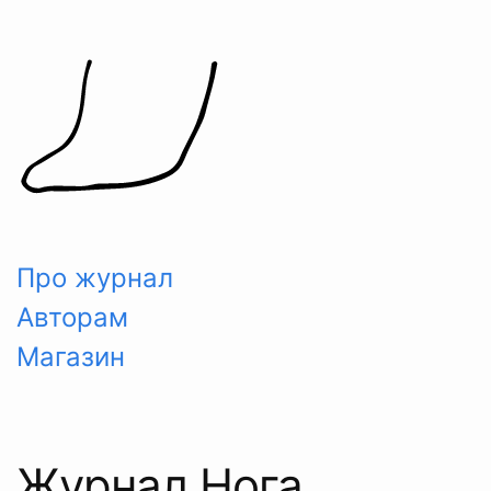
Skip
to
content
Про журнал
Авторам
Магазин
Журнал Нога